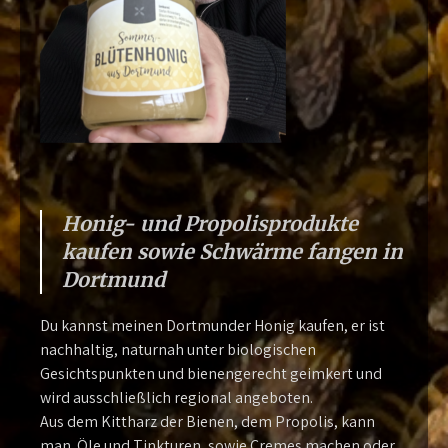
Honig- und Propolisprodukte
kaufen sowie Schwärme fangen in
Dortmund
Du kannst meinen Dortmunder Honig kaufen, er ist
nachhaltig, naturnah unter biologischen
Gesichtspunkten und bienengerecht geimkert und
wird ausschließlich regional angeboten.
Aus dem Kittharz der Bienen, dem Propolis, kann
man Öle und Tinkturen, sowie Cremes machen oder