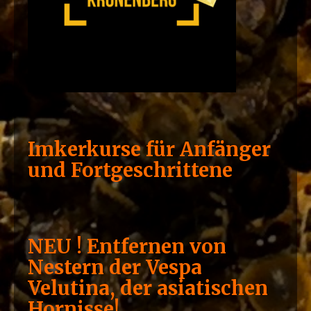
Imkerkurse für Anfänger
und Fortgeschrittene
NEU ! Entfernen von
Nestern der Vespa
Velutina, der asiatischen
Hornisse!